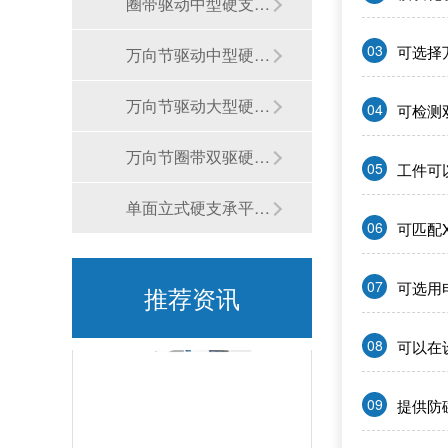
圈带驱动中型硬支承平衡机
03
可选择
万向节驱动中型硬支承平衡机
多场景风扇生产适配难？赛德克SDK-AT20适配性到底有多强？
万向节驱动大型硬支承平衡机
04
可检测
万向节圈带双驱硬支承平衡机
05
工件可
单面立式硬支承平衡机
06
可匹配X
精度与效率难兼顾？赛德克SDK-AT20凭什么打破行业瓶颈？
07
可选用
推荐资讯
08
可以在
09
提供防