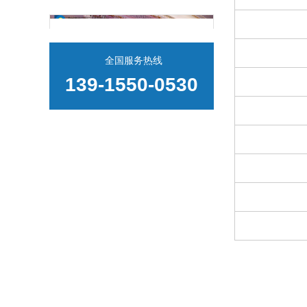
全国服务热线
139-1550-0530
燃情聚首，共赴新程！赛德克2025年年会大典完美收官
2025圆满收官！赛德克不负众望，2026继续加油干！
新质驱动展锋芒 赛德克平衡机闪耀2025上海小电机展