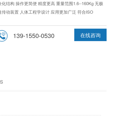
化结构 操作更简便 精度更高 重量范围1.6--160Kg 无极
速传动装置 人体工程学设计 应用更加广泛 符合ISO
940-23，C600防护装置 测量系统XH8900。
精度
：合格范围判定，测量精度高。
139-1550-0530
在线咨询
作便捷
：通用性强，调节方便；无需重新定标；模块化结
，升级方便灵活。
全稳定
：自主知识产权，设备性能稳定，特殊产品可支持
度定制化方案。
S