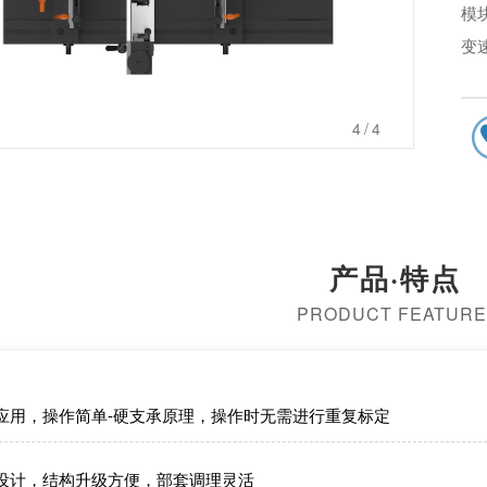
模块
变
21
高
1
/4
操
构
安
高
产品·特点
PRODUCT FEATURE
应用，操作简单-硬支承原理，操作时无需进行重复标定
设计，结构升级方便，部套调理灵活