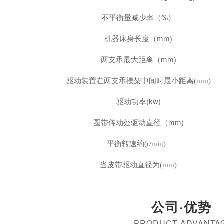
不平衡量减少率（%）
机器床身长度（mm)
两支承最大距离（mm)
驱动装置在两支承摆架中间时最小距离(mm)
驱动功率(kw)
圈带传动处驱动直径（mm)
平衡转速约(r/min)
当皮带驱动直径为(mm)
公司·优势
PRODUCT ADVANTA