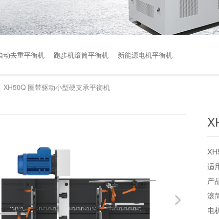
自动去重平衡机
跑步机滚筒平衡机
新能源电机平衡机
XH50Q 圈带驱动小型硬支承平衡机
>
X
X
适
产
滚
电