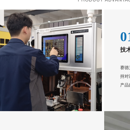
0
技
赛德
持对
产品