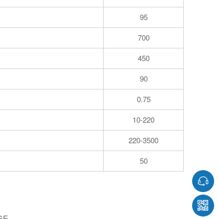
95
700
450
90
0.75
10-220
220-3500
50
GE