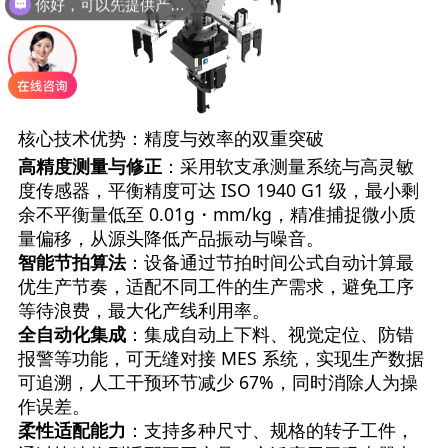
你好，可以先提供产品打样吗？
核心技术优势：精度与效率的双重突破
高精度测量与修正
：采用软支承测量系统与高灵敏
度传感器，平衡精度可达 ISO 1940 G1 级，最小剩
余不平衡量低至 0.01g・mm/kg，精准捕捉微小质
量偏移，从源头降低产品振动与噪音。
智能节拍算法
：设备通过节拍时间公式自动计算最
优生产节奏，适配不同工件的生产需求，避免工序
等待浪费，最大化产线利用率。
全自动化集成
：集成自动上下料、视觉定位、防错
报警等功能，可无缝对接 MES 系统，实现生产数据
可追溯，人工干预环节减少 67%，同时消除人为操
作误差。
柔性适配能力
：支持多种尺寸、规格的转子工件，