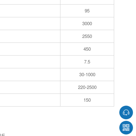
95
3000
2550
450
7.5
30-1000
220-2500
150
GE