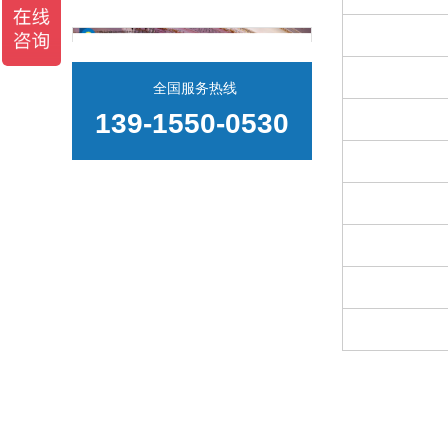
全国服务热线
139-1550-0530
燃情聚首，共赴新程！赛德克2025年年会大典完美收官
2025圆满收官！赛德克不负众望，2026继续加油干！
新质驱动展锋芒 赛德克平衡机闪耀2025上海小电机展