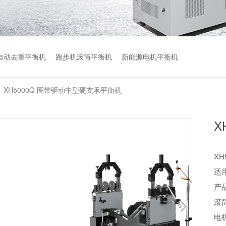
自动去重平衡机
跑步机滚筒平衡机
新能源电机平衡机
XH5000Q 圈带驱动中型硬支承平衡机
>
X
X
适
产
滚
电