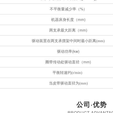
不平衡量减少率（%）
机器床身长度（mm)
两支承最大距离（mm)
驱动装置在两支承摆架中间时最小距离(mm)
驱动功率(kw)
圈带传动处驱动直径（mm)
平衡转速约(r/min)
当皮带驱动直径为(mm)
公司·优势
PRODUCT ADVANTA