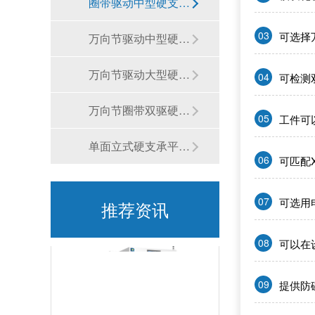
圈带驱动中型硬支承平衡机
03
可选择
万向节驱动中型硬支承平衡机
多场景风扇生产适配难？赛德克SDK-AT20适配性到底有多强？
万向节驱动大型硬支承平衡机
04
可检测
万向节圈带双驱硬支承平衡机
05
工件可
单面立式硬支承平衡机
06
可匹配X
精度与效率难兼顾？赛德克SDK-AT20凭什么打破行业瓶颈？
07
可选用
推荐资讯
08
可以在
09
提供防