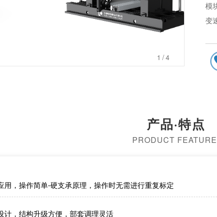
模块
变
21
高
1
/4
操
构
安
高
产品·特点
PRODUCT FEATURE
应用，操作简单-硬支承原理，操作时无需进行重复标定
设计，结构升级方便，部套调理灵活