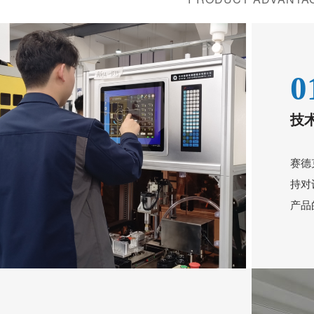
0
技
赛德
持对
产品