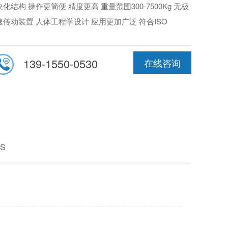
化结构 操作更简便 精度更高 重量范围300-7500Kg 无极
速传动装置 人体工程学设计 应用更加广泛 符合ISO
940-23，C600防护装置 测量系统XH8900。
精度
：合格范围判定，测量精度高。
139-1550-0530
在线咨询
作便捷
：通用性强，调节方便；无需重新定标；模块化结
，升级方便灵活。
全稳定
：自主知识产权，设备性能稳定，特殊产品可支持
度定制化方案。
S