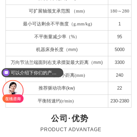
可扩展
轴颈支承范围
（mm)
180～280
1
最小可达剩余不平衡度（g.mm/kg)
不平衡量减少率（%）
95
机器床身长度（mm)
5000
万向节法兰端面到右支承摆架最大距离（mm)
3300
可以介绍下你们的产品么
240
支承摆架中心最小距离(mm)
推荐驱动功率(kw)
22
230-2380
平衡转速约(r/min)
公司·优势
PRODUCT ADVANTAGE