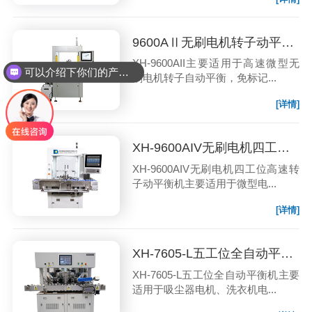
9600AⅡ无刷电机转子动平衡机
XH-9600AII主要适用于高速微型无
可以介绍下你们的产品么
刷电机转子自动平衡，免标记...
[详情]
XH-9600AIV无刷电机四工位高速转子动平衡机
XH-9600AIV无刷电机四工位高速转
子动平衡机主要适用于微型电...
[详情]
XH-7605-L五工位全自动平衡机
XH-7605-L五工位全自动平衡机主要
适用于吸尘器电机、洗衣机电...