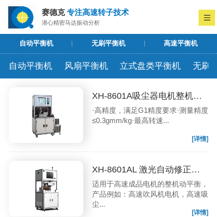
赛德克
专注高速转子技术
潜心精密马达振动分析
自动平衡机
无刷平衡机
高速平衡机
自动平衡机
风扇平衡机
立式盘类平衡机
无刷
XH-8601A吸尘器电机整机自动平衡机
·高精度，满足G1精度要求·测量精度
≤0.3gmm/kg·最高转速...
[详情]
XH-8601AL 激光自动修正平衡机
适用于高速成品电机的整机动平衡，
产品例如：高速吹风机电机，高速吸
尘...
[详情]