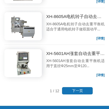
[详情]
XH-8605A电机转子自动去重平衡机
XH-8605A电机转子自动去重平衡机
适合于通用电机转子做双面动平...
[详情]
XH-5601AH涨套自动去重平衡机
XH-5601AH涨套自动去重平衡机适
用于直径Φ25mm至Φ120...
[详情]
下一页
1
/
12