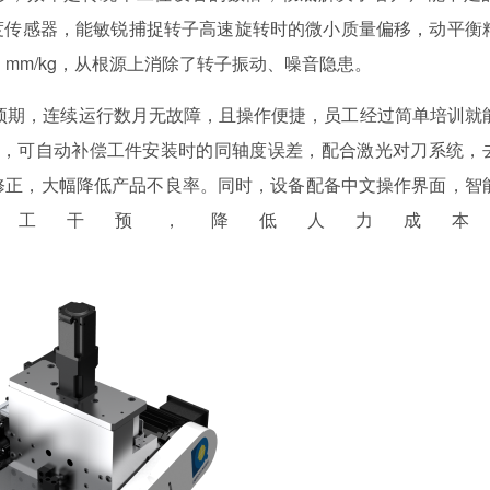
度传感器，能敏锐捕捉转子高速旋转时的微小质量偏移，动平衡
mg・mm/kg，从根源上消除了转子振动、噪音隐患。
预期，连续运行数月无故障，且操作便捷，员工经过简单培训就
补正算法，可自动补偿工件安装时的同轴度误差，配合激光对刀系统，
靶向修正，大幅降低产品不良率。同时，设备配备中文操作界面，智
人工干预，降低人力成本