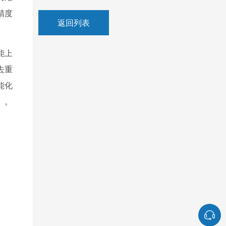
精度
返回列表
能上
去重
能化
。