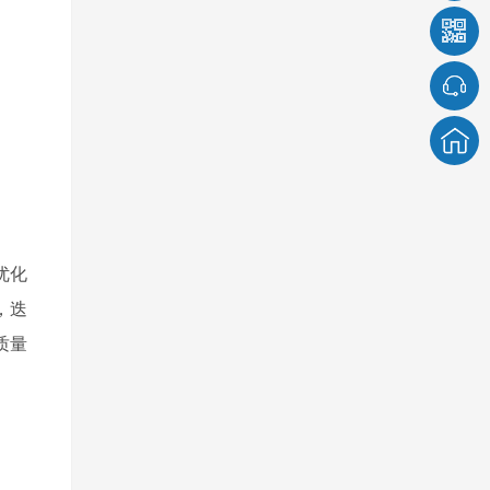
优化
，迭
质量