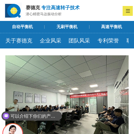
赛德克
专注高速转子技术
潜心精密马达振动分析
自动平衡机
无刷平衡机
高速平衡机
关于赛德克
企业风采
团队风采
专利荣誉
联
可以介绍下你们的产品么
可以帮忙出方案吗